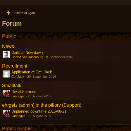
Elders of Agon
Forum
Public
News
Darkfall New dawn
Denioz VanValdenburg
-
8. September 2016
Recruitment
Application of Cpt. Jack
Cpt Jack -
20. September 2014
Smalltalk
Dwarf Fortress
Landogar
-
25. August 2015
ehrgeiz (admin) in the pillory (Support)
Unplanned downtime 2015-08-21
Landogar
-
22. August 2015
Public Archiv