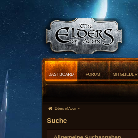
DASHBOARD
FORUM
MITGLIEDER
Elders of Agon
»
Suche
Allgemeine Suchangaben