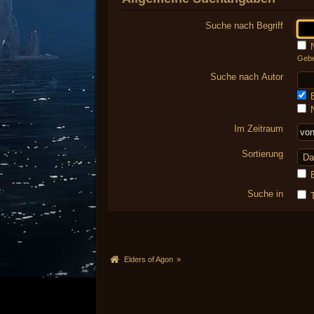
Suche nach Begriff
N
Gebe
Suche nach Autor
E
N
Im Zeitraum
Sortierung
E
Suche in
T
Elders of Agon
»