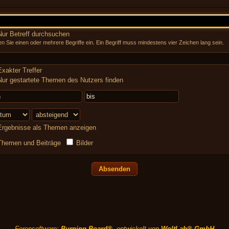
ur Betreff durchsuchen
n Sie einen oder mehrere Begriffe ein. Ein Begriff muss mindestens vier Zeichen lang sein.
xakter Treffer
ur gestartete Themen des Nutzers finden
rgebnisse als Themen anzeigen
hemen und Beiträge
Bilder
Forensoftware:
Burning Board®
, entwickelt von
WoltLab® GmbH