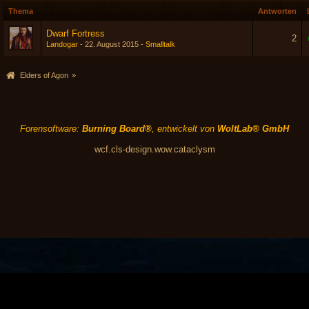
Thema
Antworten
Dwarf Fortress
2
Landogar
-
22. August 2015
-
Smalltalk
Elders of Agon
»
Forensoftware:
Burning Board®
, entwickelt von
WoltLab® GmbH
wcf.cls-design.wow.cataclysm