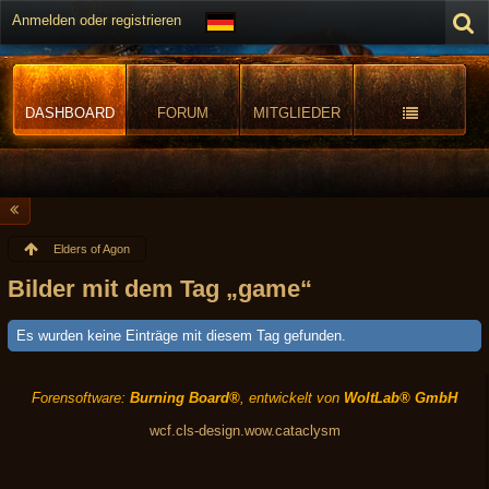
Anmelden oder registrieren
DASHBOARD
FORUM
MITGLIEDER
Elders of Agon
Bilder mit dem Tag „game“
Es wurden keine Einträge mit diesem Tag gefunden.
Forensoftware:
Burning Board®
, entwickelt von
WoltLab® GmbH
wcf.cls-design.wow.cataclysm