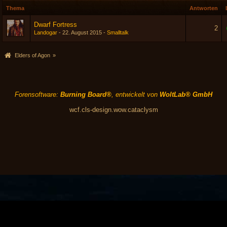
Thema
Antworten
Dwarf Fortress
2
Landogar
-
22. August 2015
-
Smalltalk
Elders of Agon
»
Forensoftware:
Burning Board®
, entwickelt von
WoltLab® GmbH
wcf.cls-design.wow.cataclysm