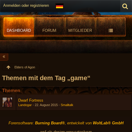
Anmelden oder registrieren
DASHBOARD
FORUM
MITGLIEDER
Elders of Agon
Themen mit dem Tag „game“
Themen
Dwarf Fortress
Landogar
-
22. August 2015
-
Smalltalk
Forensoftware:
Burning Board®
, entwickelt von
WoltLab® GmbH
wcf.cls-design.wow.cataclysm