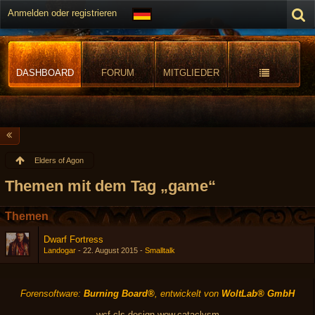
Anmelden oder registrieren
DASHBOARD
FORUM
MITGLIEDER
Elders of Agon
Themen mit dem Tag „game“
Themen
Dwarf Fortress
Landogar
-
22. August 2015
-
Smalltalk
Forensoftware:
Burning Board®
, entwickelt von
WoltLab® GmbH
wcf.cls-design.wow.cataclysm