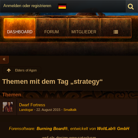
Anmelden oder registrieren
DASHBOARD
FORUM
MITGLIEDER
Elders of Agon
Themen mit dem Tag „strategy“
Themen
Dwarf Fortress
Landogar
-
22. August 2015
-
Smalltalk
Forensoftware:
Burning Board®
, entwickelt von
WoltLab® GmbH
wcf.cls-design.wow.cataclysm