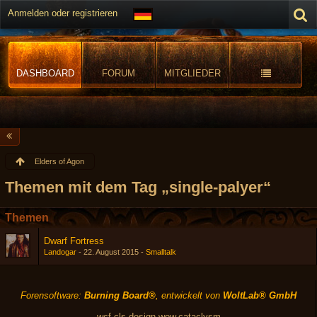
Anmelden oder registrieren
DASHBOARD
FORUM
MITGLIEDER
Elders of Agon
Themen mit dem Tag „single-palyer“
Themen
Dwarf Fortress
Landogar
-
22. August 2015
-
Smalltalk
Forensoftware:
Burning Board®
, entwickelt von
WoltLab® GmbH
wcf.cls-design.wow.cataclysm