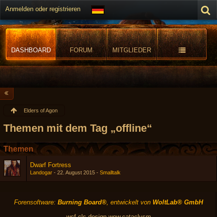
Anmelden oder registrieren
DASHBOARD
FORUM
MITGLIEDER
Elders of Agon
Themen mit dem Tag „offline“
Themen
Dwarf Fortress
Landogar
-
22. August 2015
-
Smalltalk
Forensoftware:
Burning Board®
, entwickelt von
WoltLab® GmbH
wcf.cls-design.wow.cataclysm