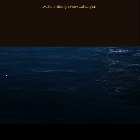
wcf.cls-design.wow.cataclysm