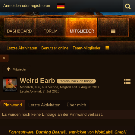
Anmelden oder registrieren
DASHBOARD
FORUM
MITGLIEDER
Letzte Aktivitäten
Benutzer online
Team-Mitglieder
Mitglieder
Weird Earb
Captain, back on bridge.
Männlich
106
aus Vienna
Mitglied seit 8. August 2011
Letzte Aktivität
7. Juli 2015
Pinnwand
Letzte Aktivitäten
Über mich
Es wurden noch keine Einträge an der Pinnwand verfasst.
Forensoftware:
Burning Board®
, entwickelt von
WoltLab® GmbH