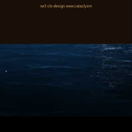
wcf.cls-design.wow.cataclysm