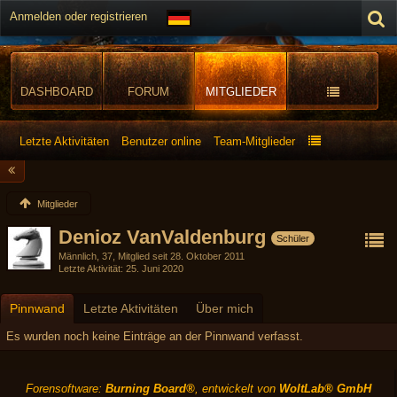
Anmelden oder registrieren
DASHBOARD
FORUM
MITGLIEDER
Letzte Aktivitäten
Benutzer online
Team-Mitglieder
Mitglieder
Denioz VanValdenburg
Schüler
Männlich
37
Mitglied seit 28. Oktober 2011
Letzte Aktivität
25. Juni 2020
Pinnwand
Letzte Aktivitäten
Über mich
Es wurden noch keine Einträge an der Pinnwand verfasst.
Forensoftware:
Burning Board®
, entwickelt von
WoltLab® GmbH